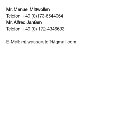
Mr. Manuel Mittwollen
Telefon:
+49 (0)173-6544064
Mr. Alfred Janßen
Telefon:
+49 (0) 172-4346633
E-Mail: mj.wasserstoff@gmail.com
Umsatzsteuer-Identifikationsnummer
54/200/70371
VAT DE
363701674
Redaktionell Verantwortliche: Manuel
Mittwollen
Zur Teilnahme an einem
Streitbeilegungsverfahren vor einer
Verbraucherschlichtungsstelle sind wir
nicht verpflichtet und grundsätzlich nicht
bereit.