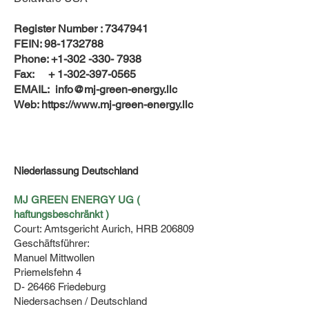
Register Number :
7347941
FEIN:
98-1732788
Phone:
+1-302 -330- 7938
Fax: +
1-302-397-0565
EMAIL:
info@mj-green-energy.llc
Web:
https://www.mj-green-energy.llc
Niederlassung Deutschland
MJ GREEN ENERGY UG (
haftungsbeschränkt )
Court: Amtsgericht Aurich, HRB 206809
Geschäftsführer:
Manuel Mittwollen
Priemelsfehn 4
D- 26466 Friedeburg
Niedersachsen / Deutschland